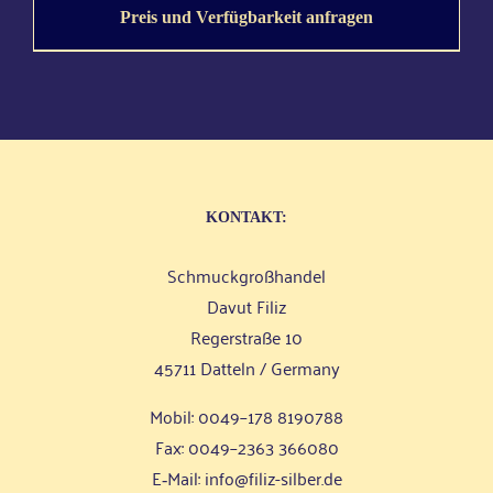
Preis und Verfügbarkeit anfragen
KON­TAKT:
Schmuck­groß­han­del
Davut Filiz
Reger­stra­ße 10
45711 Dat­teln / Germany
Mobil: 0049–178 8190788
Fax: 0049–2363 366080
E‑Mail:
info@filiz-silber.de