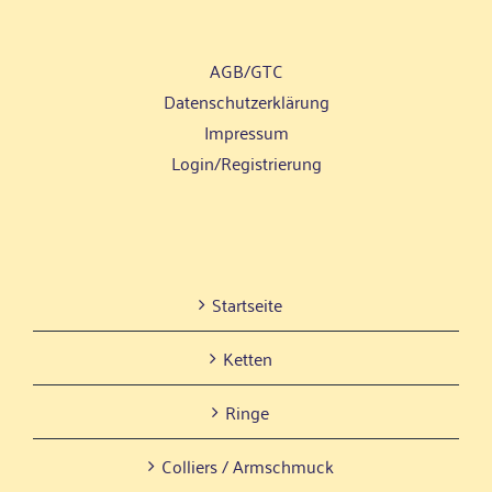
AGB/GTC
Daten­schutz­er­klä­rung
Impres­sum
Login/Registrierung
Start­sei­te
Ket­ten
Rin­ge
Col­liers / Armschmuck