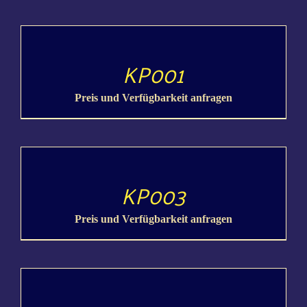
Col­liers / Armschmuck
DETAILS
KP001
Ohr­rin­ge / Ohrstecker
Preis und Verfügbarkeit anfragen
Sets
DETAILS
KP003
Preis und Verfügbarkeit anfragen
DETAILS