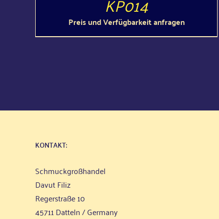
KP014
Preis und Verfügbarkeit anfragen
KON­TAKT:
Schmuck­groß­han­del
Davut Filiz
Reger­stra­ße 10
45711 Dat­teln / Germany