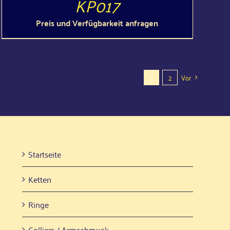
KP017
Preis und Verfügbarkeit anfragen
1
2
Vor
Start­sei­te
Ket­ten
Rin­ge
Col­liers / Armschmuck