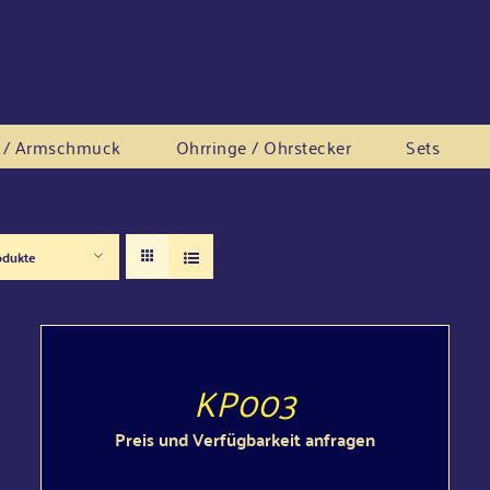
rs / Armschmuck
Ohr­rin­ge / Ohrstecker
Sets
odukte
DETAILS
KP003
Preis und Verfügbarkeit anfragen