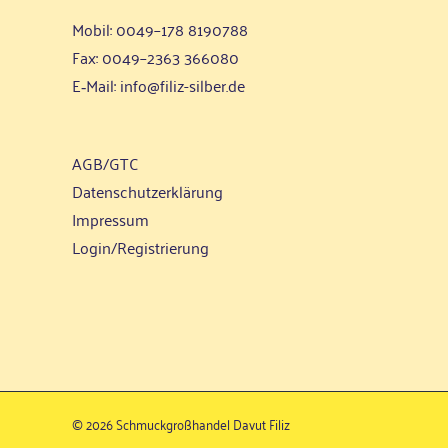
Mobil: 0049–178 8190788
Fax: 0049–2363 366080
E‑Mail:
info@filiz-silber.de
AGB/GTC
Daten­schutz­er­klä­rung
Impres­sum
Login/Registrierung
©
2026 Schmuckgroßhandel Davut Filiz