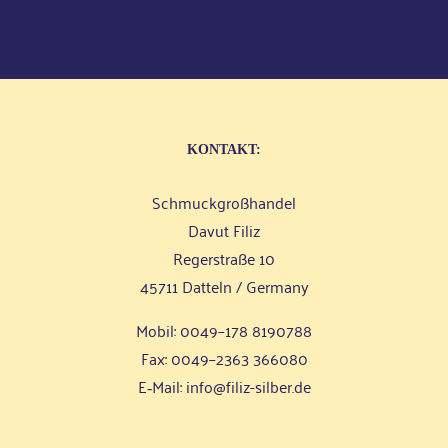
KON­TAKT:
Schmuck­groß­han­del
Davut Filiz
Reger­stra­ße 10
45711 Dat­teln / Germany
Mobil: 0049–178 8190788
Fax: 0049–2363 366080
E‑Mail:
info@filiz-silber.de