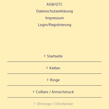
AGB/GTC
Daten­schutz­er­klä­rung
Impres­sum
Login/Registrierung
Start­sei­te
Ket­ten
Rin­ge
Col­liers / Armschmuck
Ohr­rin­ge / Ohrstecker