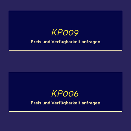
Col­liers / Armschmuck
DETAILS
KP009
Ohr­rin­ge / Ohrstecker
Preis und Ver­füg­bar­keit anfragen
Sets
DETAILS
KP006
Preis und Ver­füg­bar­keit anfragen