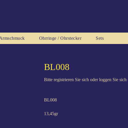
 / Armschmuck
Ohr­rin­ge / Ohrstecker
Sets
BL008
Bitte registrieren Sie sich oder loggen Sie sic
BL008
13,45gr