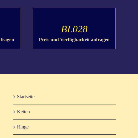
DETAILS
BL028
nfragen
Preis und Verfügbarkeit anfragen
Start­sei­te
Ket­ten
Rin­ge