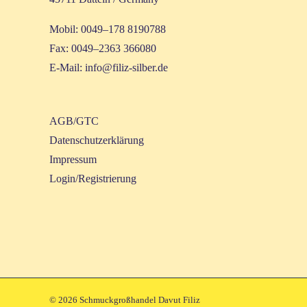
Mobil: 0049–178 8190788
Fax: 0049–2363 366080
E‑Mail:
info@filiz-silber.de
AGB/GTC
Daten­schutz­er­klä­rung
Impres­sum
Login/Registrierung
©
2026 Schmuckgroßhandel Davut Filiz