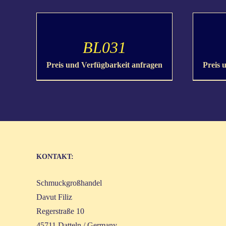
DETAILS
DETAILS
BL031
Preis und Verfügbarkeit anfragen
Preis 
KON­TAKT:
Schmuck­groß­han­del
Davut Filiz
Reger­stra­ße 10
45711 Dat­teln / Germany