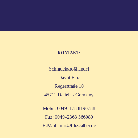
KON­TAKT:
Schmuck­groß­han­del
Davut Filiz
Reger­stra­ße 10
45711 Dat­teln / Germany
Mobil: 0049–178 8190788
Fax: 0049–2363 366080
E‑Mail:
info@filiz-silber.de