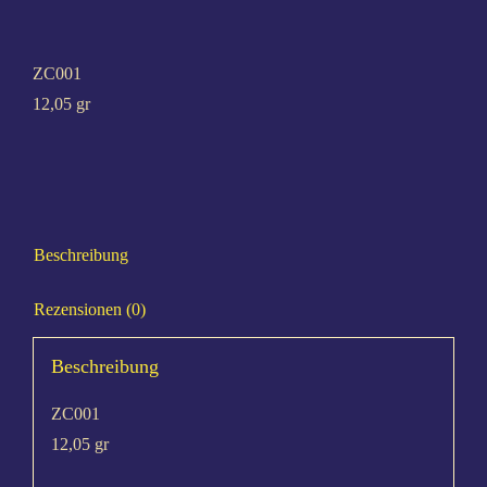
Col­liers / Armschmuck
ZC001
12,05 gr
Ohr­rin­ge / Ohrstecker
Sets
Beschreibung
Rezensionen (0)
Beschreibung
ZC001
12,05 gr