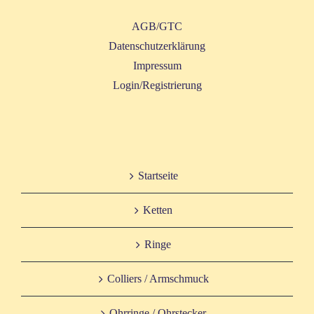
AGB/GTC
Daten­schutz­er­klä­rung
Impres­sum
Login/Registrierung
Start­sei­te
Ket­ten
Rin­ge
Col­liers / Armschmuck
Ohr­rin­ge / Ohrstecker