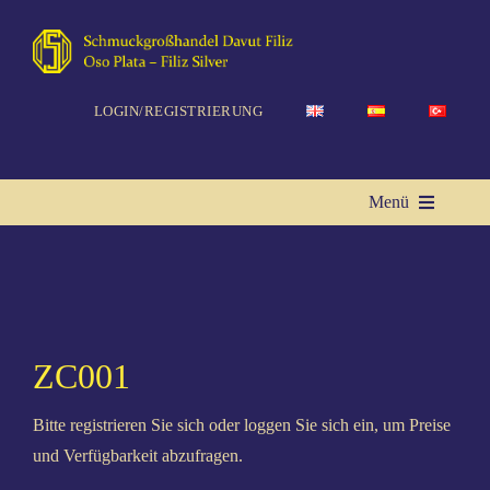
Zum
Inhalt
springen
LOGIN/REGISTRIERUNG
Menü
Start­sei­te
Ket­ten
ZC001
Bitte registrieren Sie sich oder loggen Sie sich ein, um Preise
Rin­ge
und Verfügbarkeit abzufragen.